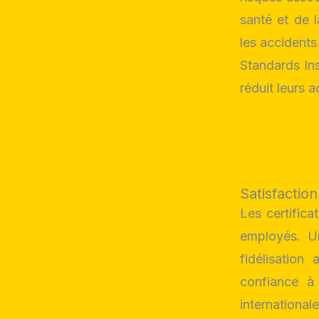
santé et de l
les accidents
Standards Ins
réduit leurs 
Satisfactio
Les certifica
employés. Un
fidélisation
confiance à
internation