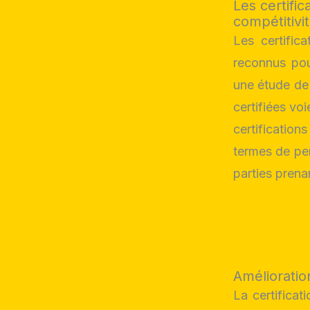
Les certific
compétitivi
Les certific
reconnus pour
une étude de 
certifiées vo
certificati
termes de pe
parties prena
Amélioratio
La certificat