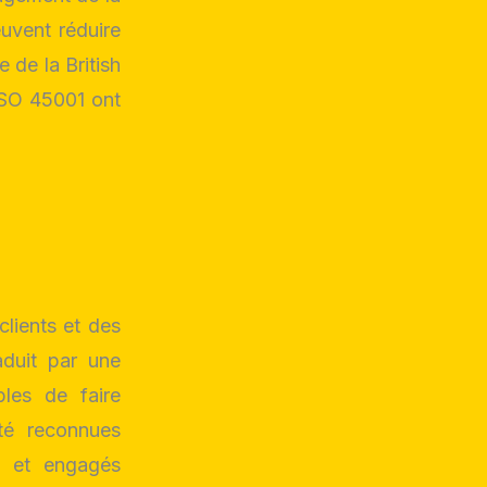
euvent réduire
 de la British
 ISO 45001 ont
clients et des
aduit par une
bles de faire
té reconnues
s et engagés