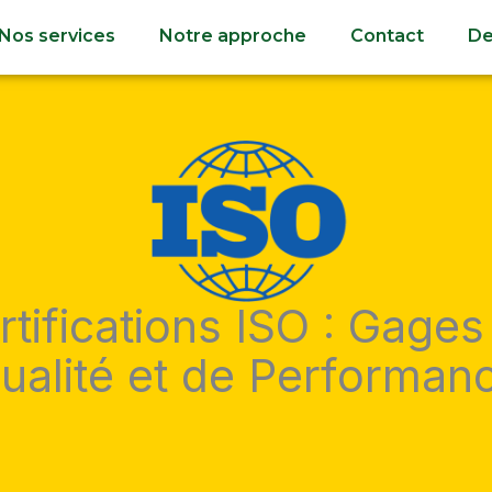
Nos services
Notre approche
Contact
De
rtifications ISO : Gages
ualité et de Performan