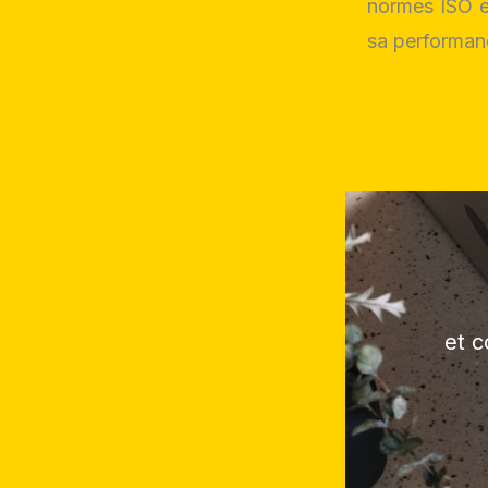
normes ISO e
sa performanc
et c