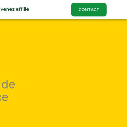
venez affilié
CONTACT
 de
ce